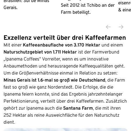
Brasilien: Sul de Minas
eisen
Seit 2012 ist Tchibo an der
Gerais.
& ein
Farm beteiligt.
Exzellenz verteilt über drei Kaffeefarmen
Mit einer
Kaffeeanbauflache von 3.170 Hektar
und einem
Naturschutzgebiet von 1.711 Hektar
ist der Farmverbund
„Ipanema Coffees“ Vorreiter, wenn es um innovative
Anbaumethoden und herausragende Kaffeequalitäten geht.
Um die Größenverhältnisse einmal in Relation zu setzen:
Minas Gerais ist 1.6-mal so groß wie Deutschland
, die Farm
fast so groß wie ganz Norderstedt. Die Erfolge, die die
Ipanema feiern konnte, sind das Ergebnis jahrzehntelanger
Perfektionierung, verteilt über drei Kaffeefarmen. Zusätzlich
gehört zur Ipanema auch die
Santana Farm
, die mit ihren
252 Hektar als reine Ausweichfläche für den Naturschutz
dient.