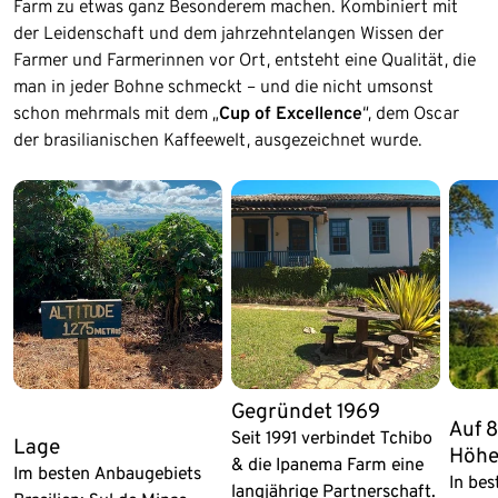
Farm zu etwas ganz Besonderem machen. Kombiniert mit
der Leidenschaft und dem jahrzehntelangen Wissen der
Farmer und Farmerinnen vor Ort, entsteht eine Qualität, die
man in jeder Bohne schmeckt – und die nicht umsonst
schon mehrmals mit dem „
Cup of Excellence
“, dem Oscar
der brasilianischen Kaffeewelt, ausgezeichnet wurde.
Ende der Auflistung
Gegründet 1969
Auf 
Seit 1991 verbindet Tchibo
Lage
Höh
& die Ipanema Farm eine
Im besten Anbaugebiets
In bes
langjährige Partnerschaft.