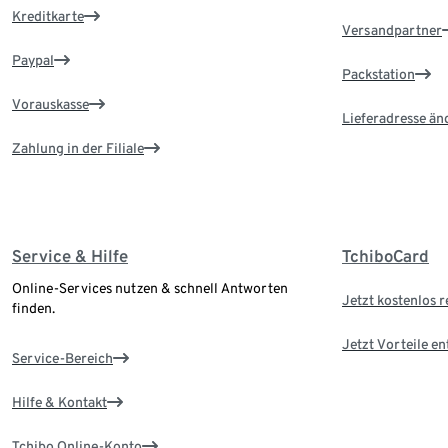
Kreditkarte
Versandpartner
Paypal
Packstation
Vorauskasse
Lieferadresse än
Zahlung in der Filiale
Service & Hilfe
TchiboCard
Online-Services nutzen & schnell Antworten
Jetzt kostenlos r
finden.
Jetzt Vorteile e
Service-Bereich
Hilfe & Kontakt
Tchibo Online-Konto