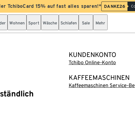
der TchiboCard 15% auf fast alles sparen!*
DANKE26
Co
der
Wohnen
Sport
Wäsche
Schlafen
Sale
Mehr
KUNDENKONTO
Tchibo Online-Konto
KAFFEEMASCHINEN
Kaffeemaschinen Service-Be
rständlich