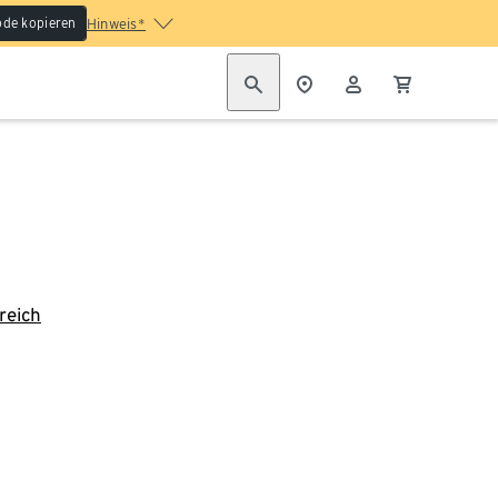
de kopieren
Hinweis*
reich