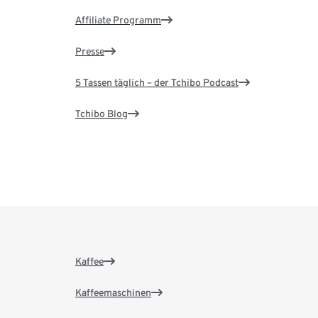
Affiliate Programm
Presse
5 Tassen täglich – der Tchibo Podcast
Tchibo Blog
Kaffee
Kaffeemaschinen