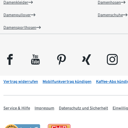
Damenkleider
Damenhosen
Damenpullover
Damenschuhe
Damensporthosen
facebook
youtube
pinterest
xing
instagram
Vertrag widerrufen
Mobilfunkvertrag kündigen
Kaffee-Abo kündi
Service & Hilfe
Impressum
Datenschutz und Sicherheit
Einwill