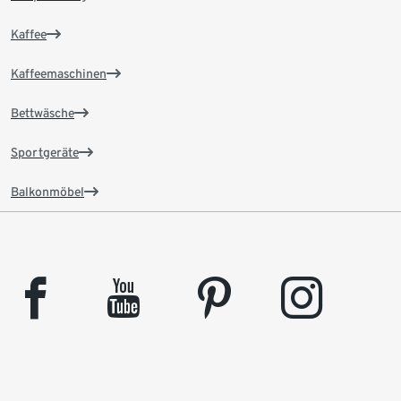
Kaffee
Kaffeemaschinen
Bettwäsche
Sportgeräte
Balkonmöbel
facebook
youtube
pinterest
instagram