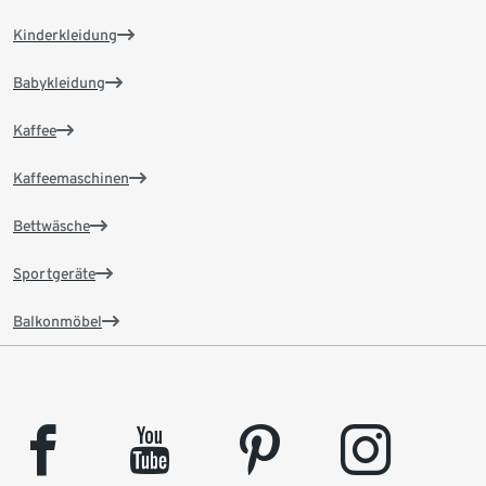
Kinderkleidung
Babykleidung
Kaffee
Kaffeemaschinen
Bettwäsche
Sportgeräte
Balkonmöbel
facebook
youtube
pinterest
instagram