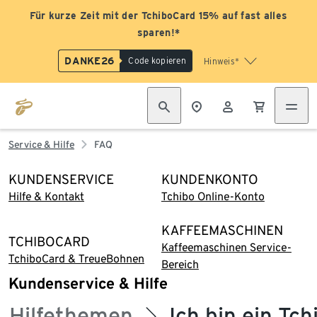
Für kurze Zeit mit der TchiboCard 15% auf fast alles
sparen!*
DANKE26
Code kopieren
Hinweis*
Service & Hilfe
FAQ
KUNDENSERVICE
KUNDENKONTO
Hilfe & Kontakt
Tchibo Online-Konto
KAFFEEMASCHINEN
TCHIBOCARD
Kaffeemaschinen Service-
TchiboCard & TreueBohnen
Bereich
Kundenservice & Hilfe
Hilfethemen
Ich bin ein Tc