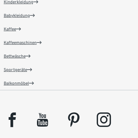
Kinderkleidung
Babykleidung
Kaffee
Kaffeemaschinen
Bettwäsche
Sportgeräte
Balkonmöbel
facebook
youtube
pinterest
instagram