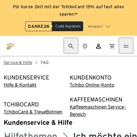
Für kurze Zeit mit der TchiboCard 15% auf fast alles
sparen!*
DANKE26
Code kopieren
Hinweis*
Service & Hilfe
FAQ
KUNDENSERVICE
KUNDENKONTO
Hilfe & Kontakt
Tchibo Online-Konto
KAFFEEMASCHINEN
TCHIBOCARD
Kaffeemaschinen Service-
TchiboCard & TreueBohnen
Bereich
Kundenservice & Hilfe
Hilfethemen
Ich möchte ei