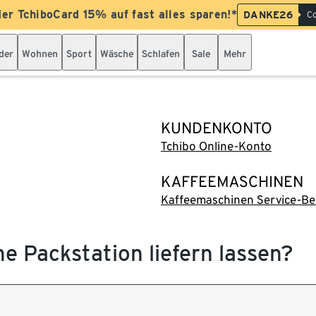
der TchiboCard 15% auf fast alles sparen!*
DANKE26
Co
der
Wohnen
Sport
Wäsche
Schlafen
Sale
Mehr
KUNDENKONTO
Tchibo Online-Konto
KAFFEEMASCHINEN
Kaffeemaschinen Service-Be
ne Packstation liefern lassen?