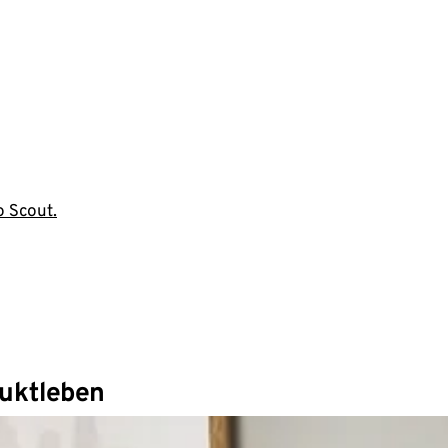
o Scout.
duktleben