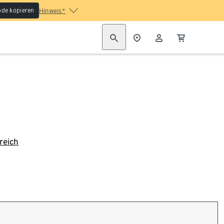
de kopieren
Hinweis*
reich