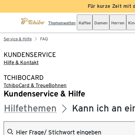
Für kurze Zeit mit 
Themenwelten
Kaffee
Damen
Herren
Kin
Service & Hilfe
FAQ
KUNDENSERVICE
Hilfe & Kontakt
TCHIBOCARD
TchiboCard & TreueBohnen
Kundenservice & Hilfe
Hilfethemen
Kann ich an ei