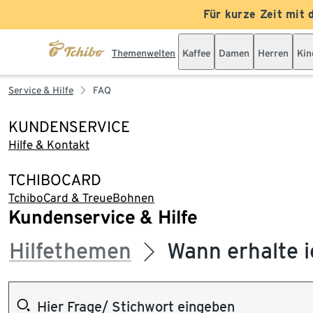
Für kurze Zeit mit 
Themenwelten
Kaffee
Damen
Herren
Kin
Service & Hilfe
FAQ
KUNDENSERVICE
Hilfe & Kontakt
TCHIBOCARD
TchiboCard & TreueBohnen
Kundenservice & Hilfe
Hilfethemen
Wann erhalte i