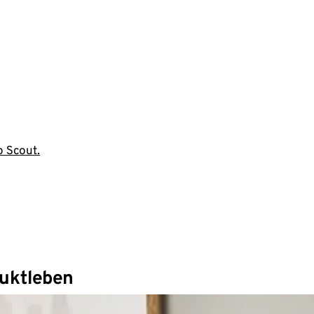
o Scout.
duktleben