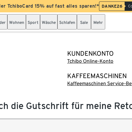
der TchiboCard 15% auf fast alles sparen!*
DANKE26
Co
der
Wohnen
Sport
Wäsche
Schlafen
Sale
Mehr
KUNDENKONTO
Tchibo Online-Konto
KAFFEEMASCHINEN
Kaffeemaschinen Service-Be
ch die Gutschrift für meine Ret