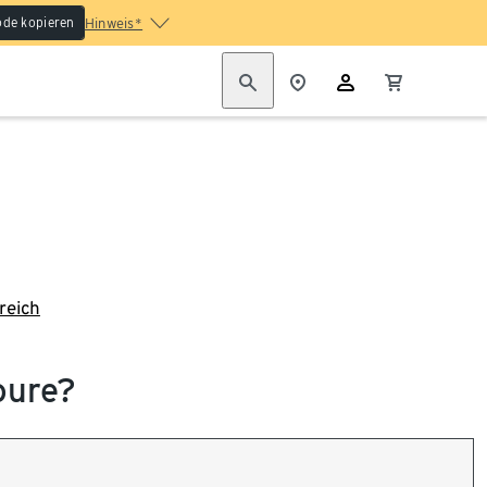
de kopieren
Hinweis*
reich
oure?