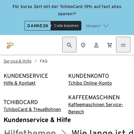
Für kurze Zeit mit der TchiboCard 15% auf fast alles
sparen!*
DANKE26
Code kopieren
Hinweis*
Service & Hilfe
FAQ
KUNDENSERVICE
KUNDENKONTO
Hilfe & Kontakt
Tchibo Online-Konto
KAFFEEMASCHINEN
TCHIBOCARD
Kaffeemaschinen Service-
TchiboCard & TreueBohnen
Bereich
Kundenservice & Hilfe
Hilfethemen
Wie lange ist 