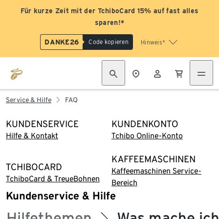
Für kurze Zeit mit der TchiboCard 15% auf fast alles
sparen!*
DANKE26
Code kopieren
Hinweis*
Service & Hilfe
FAQ
KUNDENSERVICE
KUNDENKONTO
Hilfe & Kontakt
Tchibo Online-Konto
KAFFEEMASCHINEN
TCHIBOCARD
Kaffeemaschinen Service-
TchiboCard & TreueBohnen
Bereich
Kundenservice & Hilfe
Hilfethemen
Was mache ich