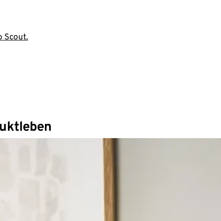
o Scout.
duktleben