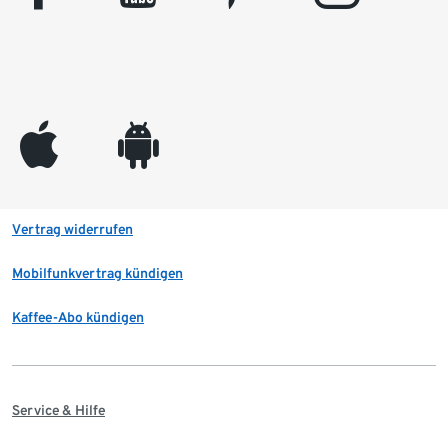
appleinc
android
Vertrag widerrufen
Mobilfunkvertrag kündigen
Kaffee-Abo kündigen
Service & Hilfe