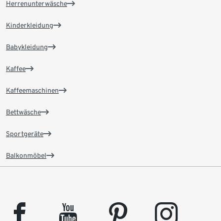
Herrenunterwäsche
Kinderkleidung
Babykleidung
Kaffee
Kaffeemaschinen
Bettwäsche
Sportgeräte
Balkonmöbel
facebook
youtube
pinterest
instagram