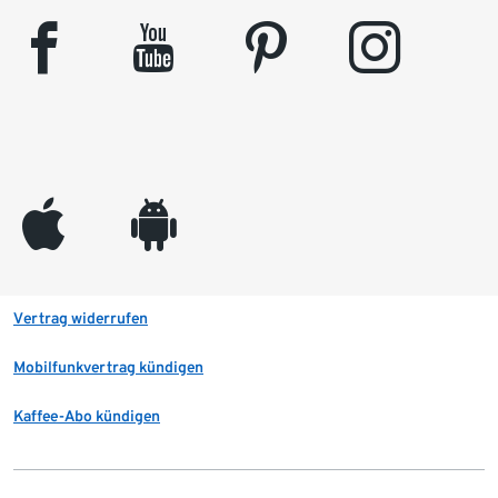
facebook
youtube
pinterest
instagram
appleinc
android
Vertrag widerrufen
Mobilfunkvertrag kündigen
Kaffee-Abo kündigen