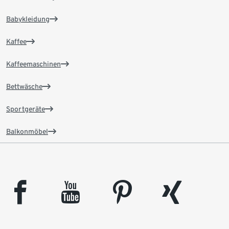
Babykleidung
Kaffee
Kaffeemaschinen
Bettwäsche
Sportgeräte
Balkonmöbel
facebook
youtube
pinterest
xing