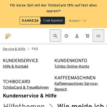
Für kurze Zeit mit der TchiboCard 15% auf fast alles
sparen!*
DANKE26
Code kopieren
Hinweis*
Service & Hilfe
FAQ
KUNDENSERVICE
KUNDENKONTO
Hilfe & Kontakt
Tchibo Online-Konto
KAFFEEMASCHINEN
TCHIBOCARD
Kaffeemaschinen Service-
TchiboCard & TreueBohnen
Bereich
Kundenservice & Hilfe
Hilfethemen
Wie melde ich