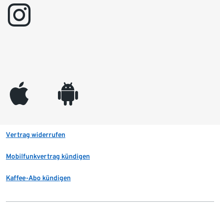
instagram
appleinc
android
Vertrag widerrufen
Mobilfunkvertrag kündigen
Kaffee-Abo kündigen