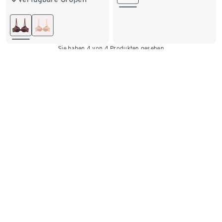
90D
90E
90F
80C
80D
80E
95D
95E
80F
85B
85C
Sie haben 4 von 4 Produkten gesehen
85D
85E
90B
So ermitteln Sie die passende BH-
90C
90D
Größe
Damit nichts drückt oder rutscht, sollten Sie die richtige BH-
Größe wählen. Messen Sie mit einem Maßband zuerst
unterhalb des Busens und ermitteln Sie so die
Unterbrustweite. Danach legen Sie das Maßband über die
stärkste Stelle Ihres Busens und lesen Ihren Brustumfang ab.
Das Umrechnen geht ganz einfach online: Unser praktischer
BH-Größenrechner
zeigt mit diesen zwei Angaben sofort die
passende BH-Größe zu Ihren Maßen an.