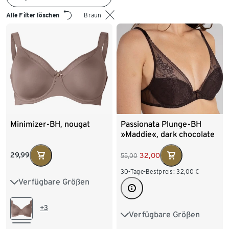
Alle Filter löschen
Braun
Minimizer-BH, nougat
Passionata Plunge-BH
»Maddie«, dark chocolate
29,99
32,00
55,00
30-Tage-Bestpreis:
32,00
€
Verfügbare Größen
85D
85E
85F
90D
90E
90F
+3
Verfügbare Größen
75B
75C
80B
95D
95E
100D