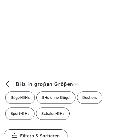
BHs in großen Größen
(4)
Bügel-BHs
BHs ohne Bügel
Bustiers
Sport-BHs
Schalen-BHs
Filtern & Sortieren