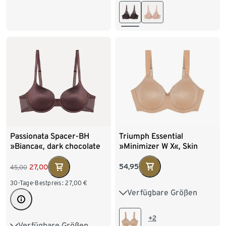
80C
80D
80E
100E
80F
85B
85C
85D
85E
85F
Triumph Essential
Passionata Spacer-BH
»Minimizer W X«, Skin
»Bianca«, dark chocolate
54,95
27,00
45,00
30-Tage-Bestpreis:
27,00
€
Verfügbare Größen
80D
80E
80F
85D
85E
85F
+2
Verfügbare Größen
75B
75C
80B