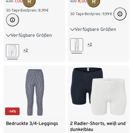
7,00
8,00
8,99
9,99
30-Tage-Bestpreis:
8,99
€
30-Tage-Bestpreis:
9,99
€
Verfügbare Größen
S 36/38
M 40/42
Verfügbare Größen
S 36/38
M 40/42
L 44/46
XL 48/50
+2
L 44/46
XL 48/50
+2
XXL 52/54
XXL 52/54
-14%
Bedruckte 3/4-Leggings
2 Radler-Shorts, weiß und
dunkelblau