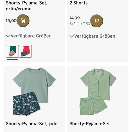
Shorty-Pyjama-Set,
2 Shorts
grün/creme
14,99
15,00
€/Stück
7,50
Verfügbare Größen
Verfügbare Größen
XS 32/34
S 36/38
XS 32/34
S 36/38
M 40/42
L 44/46
M 40/42
L 44/46
XL 48/50
XXL 52/54
XL 48/50
XXL 52/54
Shorty-Pyjama-Set, jade
Shorty-Pyjama-Set