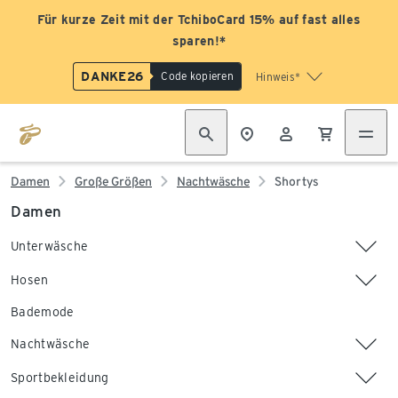
Für kurze Zeit mit der TchiboCard 15% auf fast alles
sparen!*
DANKE26
Code kopieren
Hinweis*
Damen
Große Größen
Nachtwäsche
Shortys
Damen
Unterwäsche
Hosen
Bademode
Nachtwäsche
Sportbekleidung