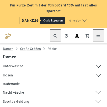
Für kurze Zeit mit der TchiboCard 15% auf fast alles
sparen!*
DANKE26
Code kopieren
Hinweis*
Damen
Große Größen
Röcke
Damen
Unterwäsche
Hosen
Bademode
Nachtwäsche
Sportbekleidung