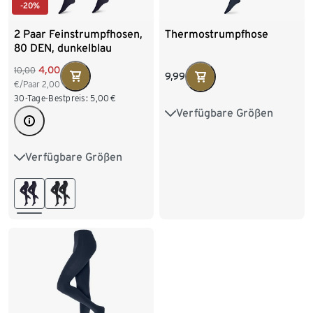
-20%
2 Paar Feinstrumpfhosen,
Thermostrumpfhose
80 DEN, dunkelblau
4,00
10,00
9,99
€/Paar
2,00
30-Tage-Bestpreis:
5,00
€
Verfügbare Größen
S 36/38
M 40/42
L 44/46
XL 48/50
Verfügbare Größen
S 36/38
M 40/42
XXL 52/54
L 44/46
XL 48/50