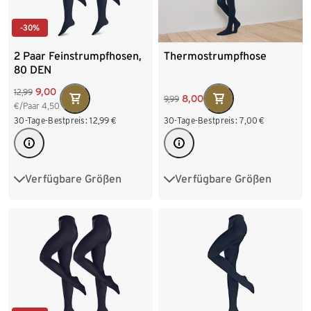
-30%
2 Paar Feinstrumpfhosen,
Thermostrumpfhose
80 DEN
9,00
12,99
8,00
9,99
€/Paar
4,50
30-Tage-Bestpreis:
12,99
€
30-Tage-Bestpreis:
7,00
€
Verfügbare Größen
Verfügbare Größen
S 36/38
M 40/42
S 36/38
M 40/42
L 44/46
XL 48/50
L 44/46
XL 48/50
XXL 52/54
XXL 52/54