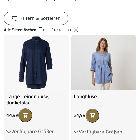
Filtern & Sortieren
Alle Filter löschen
Dunkelblau
Lange Leinenbluse,
Longbluse
dunkelblau
44,99
24,99
Verfügbare Größen
Verfügbare Größen
36
38
40
42
36
38
40
42