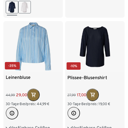
44
46
44
46
48
-35%
-10%
Leinenbluse
Plissee-Blusenshirt
29,00
17,00
44,99
27,99
30-Tage-Bestpreis:
44,99
€
30-Tage-Bestpreis:
19,00
€
Verfügbare Größen
Verfügbare Größen
36
38
40
42