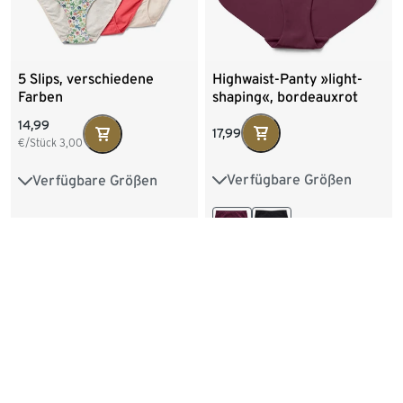
Highwaist-Panty »light-
5 Slips, verschiedene
shaping«, bordeauxrot
Farben
14,99
17,99
€/Stück
3,00
Verfügbare Größen
Verfügbare Größen
S 36/38
M 40/42
S 36/38
M 40/42
L 44/46
XL 48/50
L 44/46
XL 48/50
XXL 52/54