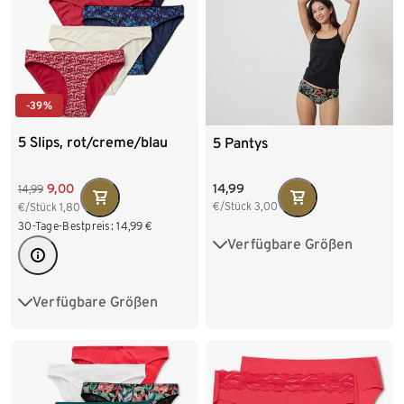
-39%
5 Slips, rot/creme/blau
5 Pantys
9,00
14,99
14,99
€/Stück
3,00
€/Stück
1,80
30-Tage-Bestpreis:
14,99
€
Verfügbare Größen
S 36/38
M 40/42
L 44/46
XL 48/50
Verfügbare Größen
XS 32/34
S 36/38
XXL 52/54
M 40/42
L 44/46
XL 48/50