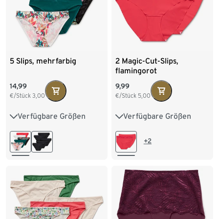
5 Slips, mehrfarbig
2 Magic-Cut-Slips,
flamingorot
14,99
9,99
€/Stück
3,00
€/Stück
5,00
Verfügbare Größen
Verfügbare Größen
S 36/38
M 40/42
XS 32/34
S 36/38
L 44/46
XL 48/50
M 40/42
L 44/46
+2