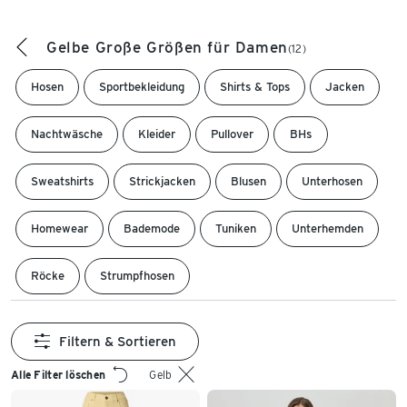
Gelbe Große Größen für Damen
(12)
Hosen
Sportbekleidung
Shirts & Tops
Jacken
Nachtwäsche
Kleider
Pullover
BHs
Sweatshirts
Strickjacken
Blusen
Unterhosen
Homewear
Bademode
Tuniken
Unterhemden
Röcke
Strumpfhosen
Filtern & Sortieren
Alle Filter löschen
Gelb