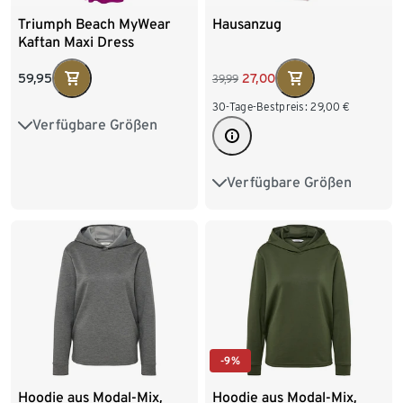
Triumph Beach MyWear
Hausanzug
Kaftan Maxi Dress
59,95
27,00
39,99
30-Tage-Bestpreis:
29,00
€
Verfügbare Größen
36
38
40
42
44
46
Verfügbare Größen
S 36/38
M 40/42
L 44/46
XL 48/50
XXL 52/54
-9%
Hoodie aus Modal-Mix,
Hoodie aus Modal-Mix,