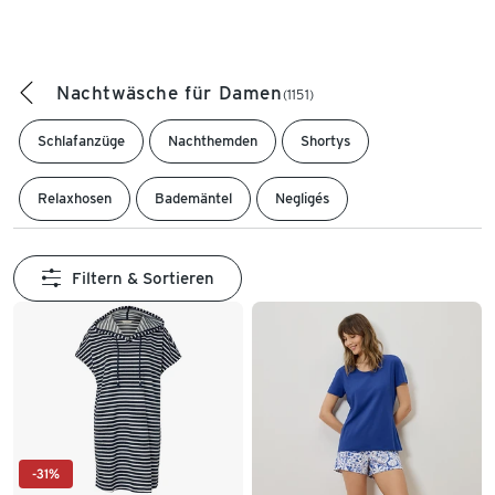
Nachtwäsche für Damen
(1151)
Schlafanzüge
Nachthemden
Shortys
Relaxhosen
Bademäntel
Negligés
Filtern & Sortieren
-31%