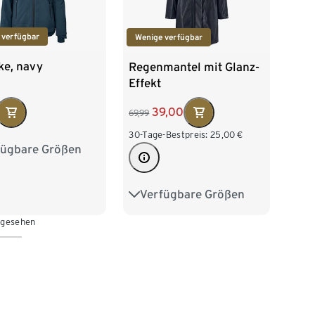
 verfügbar
Wenige verfügbar
ke, navy
Regenmantel mit Glanz-
Effekt
39,00
69,99
30-Tage-Bestpreis:
25,00
€
fügbare Größen
36
38
40
44
46
Verfügbare Größen
36
38
40
42
 gesehen
44
46
48
50