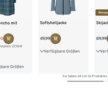
Wenige
Softshelljacke
Skijac
ncho mit
49,99
89,99
00
stpreis:
27,00
€
Verfügbare Größen
Ver
36
38
40
42
34
44
46
48
50
42
gbare Größen
L/XL
Sie haben 24 von 32 Produkten