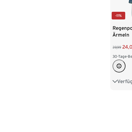
-11%
Regenpo
Ärmeln
24,
39,99
30-Tage-Be
Verfü
S/M