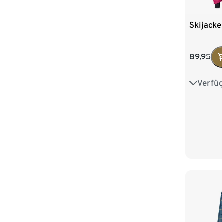
Skijacke
89,95
Verfü
34
3
42
4