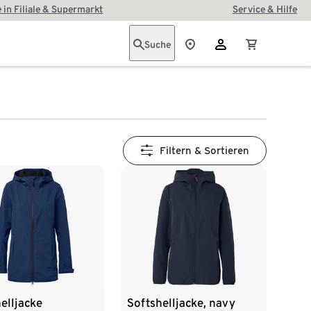
 in Filiale & Supermarkt
Service & Hilfe
Suche
Filtern & Sortieren
elljacke
Softshelljacke, navy