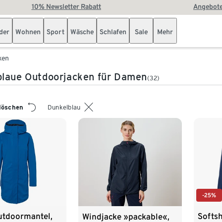
10% Newsletter Rabatt
Angebote
der
Wohnen
Sport
Wäsche
Schlafen
Sale
Mehr
ken
blaue Outdoorjacken für Damen
(32)
 löschen
Dunkelblau
-25%
utdoormantel,
Softsh
Windjacke »packable«,