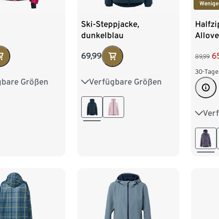
Wenige
Ski-Steppjacke,
Halfzi
dunkelblau
Allove
69,99
6
89,99
30-Tage
Verfügbare Größen
gbare Größen
34
36
38
40
6
38
40
42
44
46
4
46
Ver
34
42