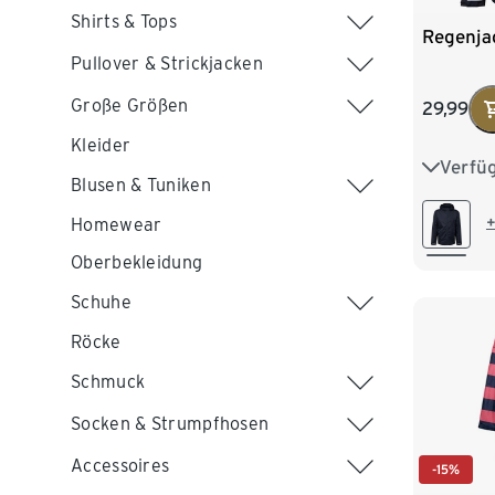
Shirts & Tops
Regenja
Pullover & Strickjacken
Große Größen
29,99
Kleider
Verfü
XS
S
Blusen & Tuniken
XXL
+
Homewear
Oberbekleidung
Schuhe
Röcke
Schmuck
Socken & Strumpfhosen
Accessoires
-15%