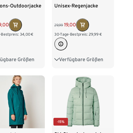
ions-Outdoorjacke
Unisex-Regenjacke
9,00
19,00
29,99
-Bestpreis:
34,00
€
30-Tage-Bestpreis:
29,99
€
fügbare Größen
Verfügbare Größen
36
38
40
XS
S
M
L
XL
44
46
XXL
-15%