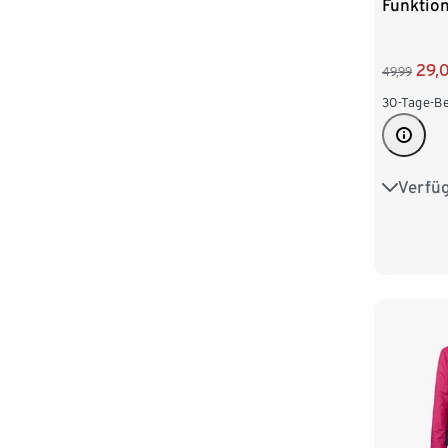
Funktio
29,
49,99
30-Tage-Be
Verfü
34
3
42
4