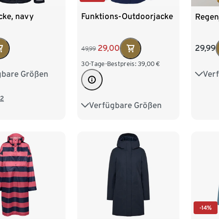
cke, navy
Funktions-Outdoorjacke
Regen
29,00
29,99
49,99
30-Tage-Bestpreis:
39,00
€
gbare Größen
Ver
M
L
XL
XS
XXL
2
Verfügbare Größen
34
36
38
40
42
44
46
-14%