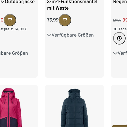
ns-Outdoorjacke
3-in-1-Funktionsmantel
Regen
mit Weste
00
79,99
3
59,99
stpreis:
34,00
€
30-Tage
Verfügbare Größen
36
38
40
42
44
46
48
50
gbare Größen
Ver
6
38
40
34
4
46
42