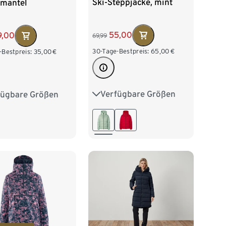
Ski-Steppjacke, mint
mantel
55,00
9,00
69,99
30-Tage-Bestpreis:
65,00
€
-Bestpreis:
35,00
€
Verfügbare Größen
fügbare Größen
34
36
38
40
36
38
40
42
44
46
44
46
48