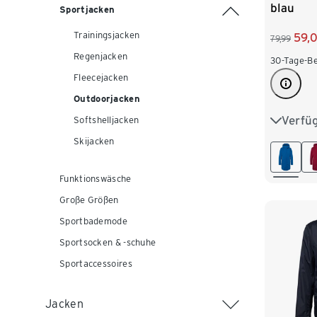
blau
Sportjacken
Trainingsjacken
59,
79,99
Regenjacken
30-Tage-Be
Fleecejacken
Outdoorjacken
Verfü
36
3
Softshelljacken
Skijacken
44
4
Funktionswäsche
Große Größen
Sportbademode
Sportsocken & -schuhe
Sportaccessoires
Jacken