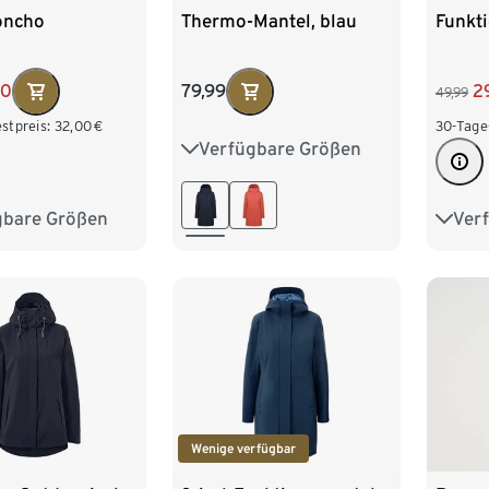
oncho
Thermo-Mantel, blau
Funkt
00
79,99
2
49,99
stpreis:
32,00
€
30-Tage
Verfügbare Größen
36
38
40
42
44
46
48
gbare Größen
Ver
L/XL
34
42
Wenige verfügbar