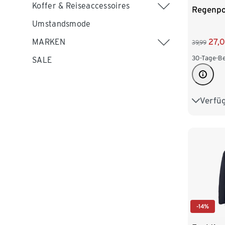
Koffer & Reiseaccessoires
Regenp
Umstandsmode
MARKEN
27,
39,99
30-Tage-Be
SALE
Verfü
S/M
-14%