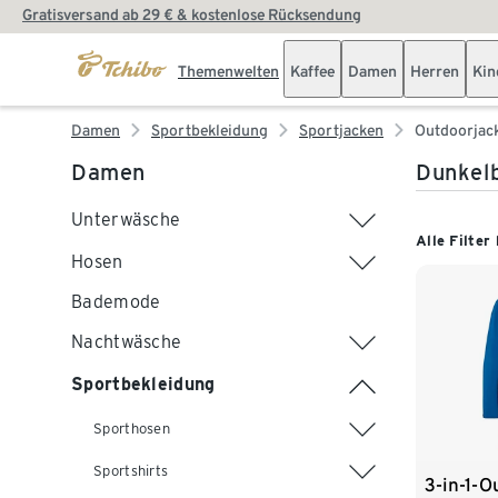
Gratisversand ab 29 € & kostenlose Rücksendung
Themenwelten
Kaffee
Damen
Herren
Kin
Damen
Sportbekleidung
Sportjacken
Outdoorjac
Damen
Dunkel
Unterwäsche
Alle Filter
Hosen
Bademode
Nachtwäsche
Sportbekleidung
Sporthosen
Sportshirts
3-in-1-O