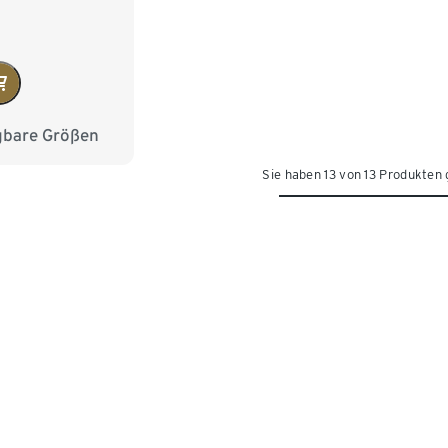
gbare Größen
6
38
40
Sie haben 13 von 13 Produkten
4
46