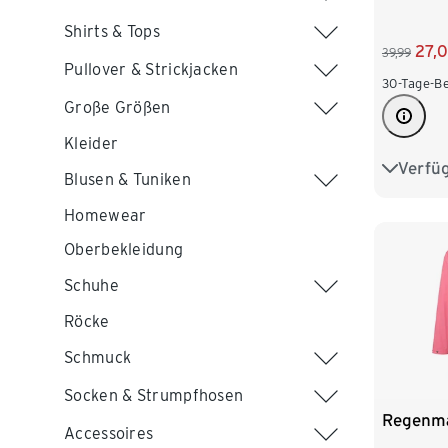
Shirts & Tops
27,
39,99
Pullover & Strickjacken
30-Tage-Be
Große Größen
Kleider
Verfü
S/M
Blusen & Tuniken
Homewear
Oberbekleidung
Schuhe
Röcke
Schmuck
Socken & Strumpfhosen
Regenma
Accessoires