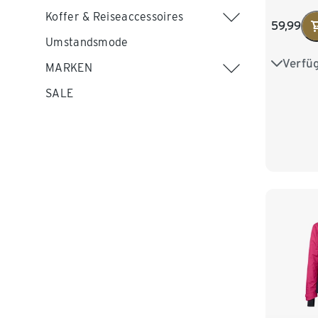
Koffer & Reiseaccessoires
59,99
Umstandsmode
Verfü
34
3
MARKEN
SALE
42
4