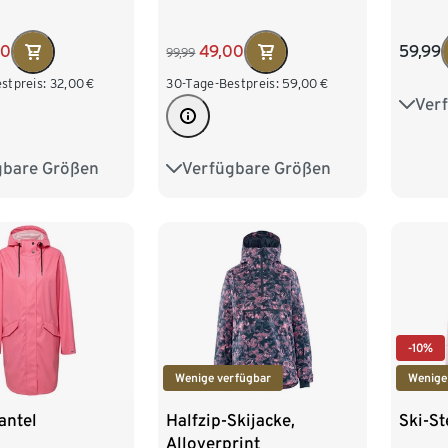
00
49,00
59,99
99,99
stpreis:
32,00
€
30-Tage-Bestpreis:
59,00
€
Ver
34
42
gbare Größen
Verfügbare Größen
L/XL
34
36
38
40
42
44
46
48
-10%
Wenige verfügbar
Wenige
ntel
Halfzip-Skijacke,
Ski-St
Alloverprint