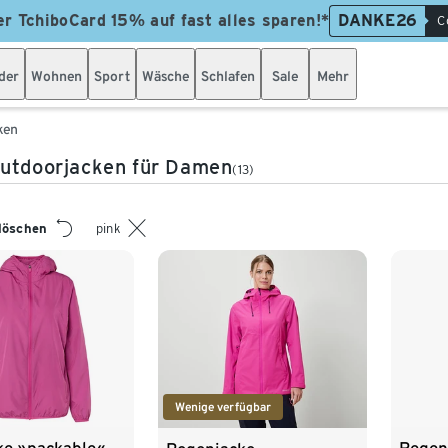
er TchiboCard 15% auf fast alles sparen!*
DANKE26
C
der
Wohnen
Sport
Wäsche
Schlafen
Sale
Mehr
ken
utdoorjacken für Damen
(13)
 löschen
pink
Wenige verfügbar