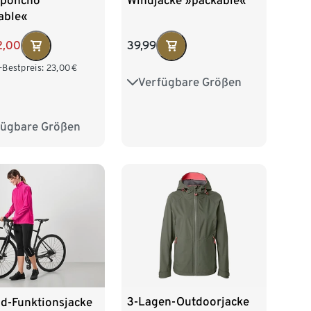
poncho
Windjacke »packable«
able«
2,00
39,99
-Bestpreis:
23,00
€
Verfügbare Größen
34
36
38
40
42
44
46
48
fügbare Größen
L/XL
3-Lagen-Outdoorjacke
ad-Funktionsjacke