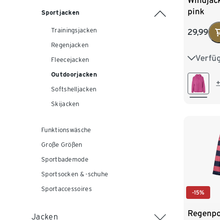
Windjac
pink
Sportjacken
Trainingsjacken
29,99
Regenjacken
Verfü
XS 32/3
Fleecejacken
Outdoorjacken
M 40/4
+
Softshelljacken
XL 48/
Skijacken
Funktionswäsche
Große Größen
Sportbademode
Sportsocken & -schuhe
Sportaccessoires
-15%
Regenp
Jacken