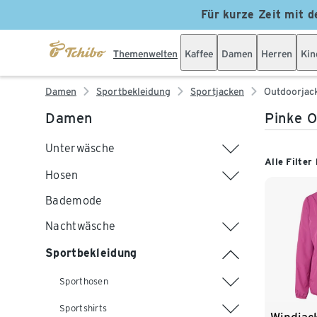
Für kurze Zeit mit d
Themenwelten
Kaffee
Damen
Herren
Kin
Damen
Sportbekleidung
Sportjacken
Outdoorjac
Damen
Pinke O
Unterwäsche
Alle Filter
Hosen
Bademode
Nachtwäsche
Sportbekleidung
Sporthosen
Sportshirts