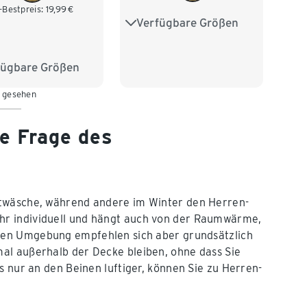
-Bestpreis:
19,99
€
Verfügbare Größen
S 44/46
M 48/50
L 52/54
XL 56/58
fügbare Größen
/46
M 48/50
XXL 60/62
n gesehen
/54
XL 56/58
60/62
3XL 64/66
e Frage des
68/70
htwäsche, während andere im Winter den Herren-
hr individuell und hängt auch von der Raumwärme,
hlen Umgebung empfehlen sich aber grundsätzlich
al außerhalb der Decke bleiben, ohne dass Sie
s nur an den Beinen luftiger, können Sie zu Herren-