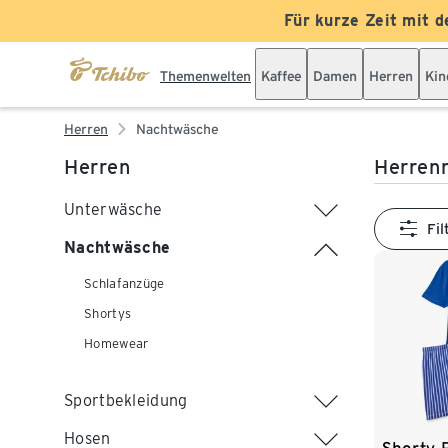
Für kurze Zeit mit d
Themenwelten
Kaffee
Damen
Herren
Kin
Herren
Nachtwäsche
Herren
Herren
Unterwäsche
Fil
Nachtwäsche
Schlafanzüge
Shortys
Homewear
Sportbekleidung
Hosen