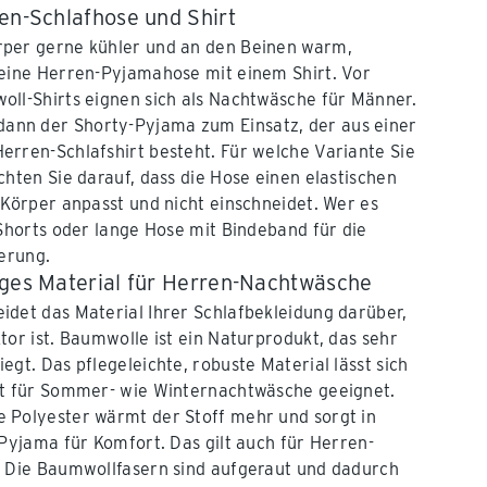
ren-Schlafhose und Shirt
per gerne kühler und an den Beinen warm,
 eine Herren-Pyjamahose mit einem Shirt. Vor
ll-Shirts eignen sich als Nachtwäsche für Männer.
nn der Shorty-Pyjama zum Einsatz, der aus einer
rren-Schlafshirt besteht. Für welche Variante Sie
chten Sie darauf, dass die Hose einen elastischen
 Körper anpasst und nicht einschneidet. Wer es
 Shorts oder lange Hose mit Bindeband für die
ierung.
iges Material für Herren-Nachtwäsche
det das Material Ihrer Schlafbekleidung darüber,
tor ist. Baumwolle ist ein Naturprodukt, das sehr
gt. Das pflegeleichte, robuste Material lässt sich
st für Sommer- wie Winternachtwäsche geeignet.
 Polyester wärmt der Stoff mehr und sorgt in
-Pyjama für Komfort. Das gilt auch für Herren-
: Die Baumwollfasern sind aufgeraut und dadurch