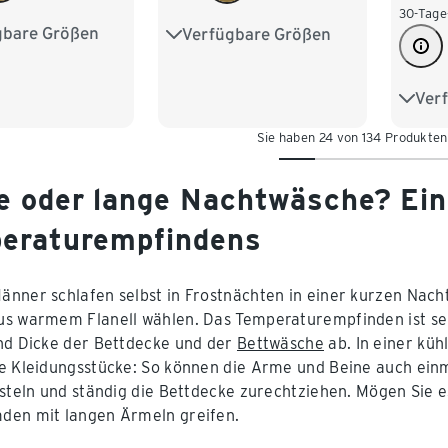
30-Tage
gbare Größen
Verfügbare Größen
M 48/50
S 44/46
M 48/50
XL 56/58
L 52/54
XL 56/58
Ver
S 44
/62
3XL 64/66
XXL 60/62
Sie haben 24 von 134 Produkte
L 52
70
XXL 
e oder lange Nachtwäsche? Ein
eraturempfindens
4XL 
nner schlafen selbst in Frostnächten in einer kurzen Nac
s warmem Flanell wählen. Das Temperaturempfinden ist se
nd Dicke der Bettdecke und der
Bettwäsche
ab. In einer kü
e Kleidungsstücke: So können die Arme und Beine auch einm
östeln und ständig die Bettdecke zurechtziehen. Mögen Sie e
den mit langen Ärmeln greifen.