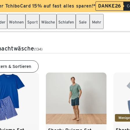
er TchiboCard 15% auf fast alles sparen!*
DANKE26
C
der
Wohnen
Sport
Wäsche
Schlafen
Sale
Mehr
nachtwäsche
(134)
tern & Sortieren
Wenige