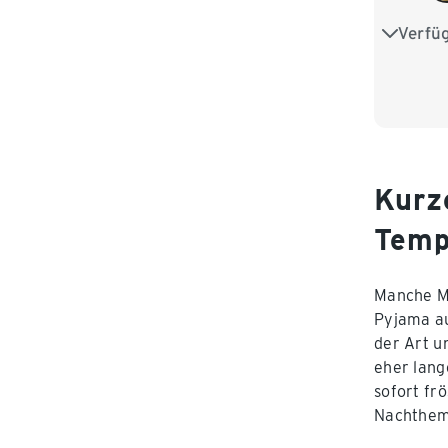
Verfü
S 44/46
L 52/54
XXL 60
4XL 68/
Kurz
Temp
Manche Mä
Pyjama au
der Art u
eher lang
sofort fr
Nachthem