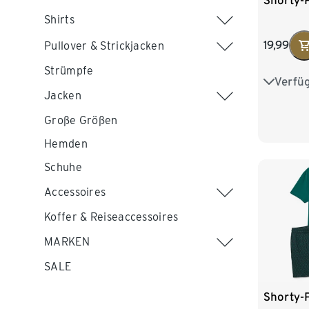
Shorty-
Shirts
19,99
Pullover & Strickjacken
Strümpfe
Verfü
S 44/46
Jacken
L 52/54
Große Größen
XXL 60
Hemden
Schuhe
Accessoires
Koffer & Reiseaccessoires
MARKEN
SALE
Shorty-