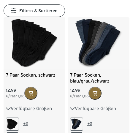
Filtern & Sortieren
7 Paar Socken, schwarz
7 Paar Socken,
blau/grau/schwarz
12,99
12,99
€/Paar
1,86
€/Paar
1,86
Verfügbare Größen
Verfügbare Größen
41-43
44-46
41-43
44-46
+2
+2