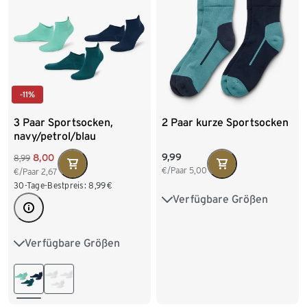
-11%
3 Paar Sportsocken,
2 Paar kurze Sportsocken
navy/petrol/blau
9,99
8,00
8,99
€/Paar
5,00
€/Paar
2,67
30-Tage-Bestpreis:
8,99
€
Verfügbare Größen
35-38
39-42
43-46
Verfügbare Größen
35-38
39-42