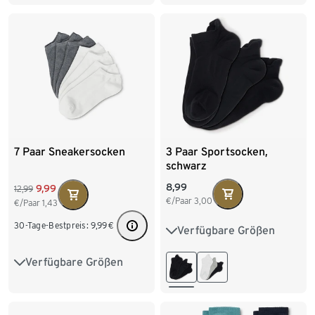
3 Paar Sportsocken,
7 Paar Sneakersocken
schwarz
8,99
9,99
12,99
€/Paar
3,00
€/Paar
1,43
30-Tage-Bestpreis:
9,99
€
Verfügbare Größen
35-38
39-42
43-46
Verfügbare Größen
41-43
44-46