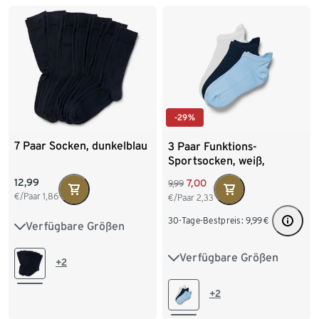
-29%
7 Paar Socken, dunkelblau
3 Paar Funktions-
Sportsocken, weiß,
dunkelblau, hellblau
12,99
7,00
9,99
€/Paar
1,86
€/Paar
2,33
30-Tage-Bestpreis:
9,99
€
Verfügbare Größen
41-43
44-46
Verfügbare Größen
35-38
39-42
43-46
+2
+2