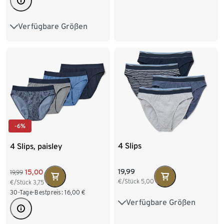
XL/7
XXL/8
3XL/9
Verfügbare Größen
S/4
M/5
L/6
4XL/10
XL/7
XXL/8
-6%
4 Slips
4 Slips, paisley
19,99
15,00
19,99
€/Stück
5,00
€/Stück
3,75
30-Tage-Bestpreis:
16,00
€
Verfügbare Größen
M/5
L/6
XL/7