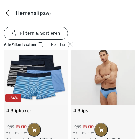
Herrenslips
(9)
Filtern & Sortieren
Alle Filter löschen
Hellblau
-24%
4 Slipboxer
4 Slips
15,00
15,00
19,99
19,99
€/Stück
3,75
€/Stück
3,75