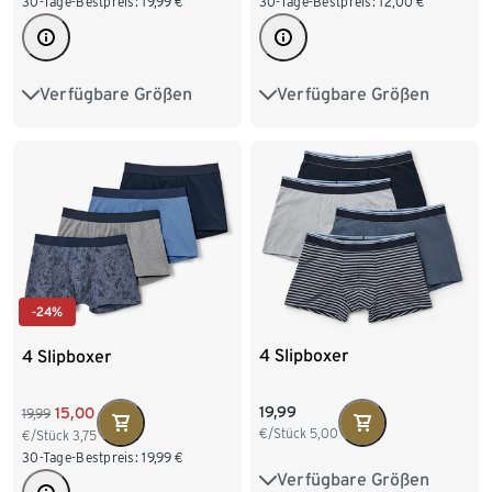
30-Tage-Bestpreis:
19,99
€
30-Tage-Bestpreis:
12,00
€
Verfügbare Größen
Verfügbare Größen
S/4
M/5
L/6
M/5
L/6
XL/7
XL/7
XXL/8
XXL/8
-24%
4 Slipboxer
4 Slipboxer
19,99
15,00
19,99
€/Stück
5,00
€/Stück
3,75
30-Tage-Bestpreis:
19,99
€
Verfügbare Größen
S/4
M/5
L/6