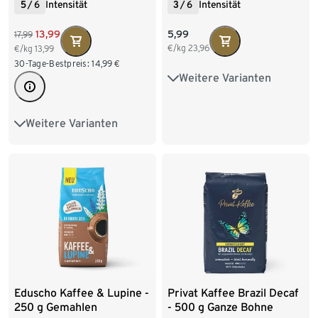
5
/
6
Intensität
3
/
6
Intensität
5,99
13,99
17,99
€/kg
23,96
€/kg
13,99
30-Tage-Bestpreis:
14,99
€
Weitere Varianten
2 x 250 g Ganze Bohne
10 x 250 g Ganze Bohne
Weitere Varianten
6 x 1 kg Ganze Bohne
250 g Gemahlen
500 g Gemahlen
2 x 250 g Gemahlen
1 kg Gemahlen
10 x 250 g Gemahlen
4 x 1 kg Gemahlen
9 x 500 g Gemahlen
Eduscho Kaffee & Lupine -
Privat Kaffee Brazil Decaf
250 g Gemahlen
- 500 g Ganze Bohne