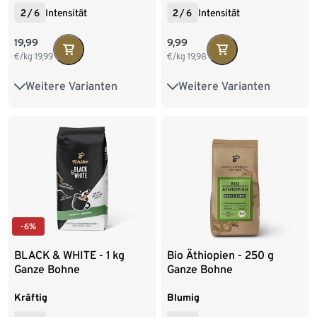
2
/
6
Intensität
2
/
6
Intensität
19,99
9,99
€/kg
19,99
€/kg
19,98
Weitere Varianten
Weitere Varianten
500 g Ganze Bohne
6 x 500 g Ganze Bohne
1 kg Ganze Bohne
500 g Gemahlen
6 x 500 g Ganze Bohne
9 x 500 g Gemahlen
8 x 1 kg Ganze Bohne
500 g Gemahlen
-6%
4 x 1 kg Gemahlen
BLACK & WHITE - 1 kg
Bio Äthiopien - 250 g
Ganze Bohne
Ganze Bohne
9 x 500 g Gemahlen
Kräftig
Blumig