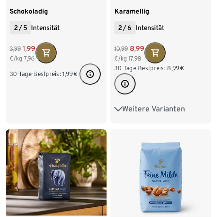
Schokoladig
Karamellig
2
/
5
Intensität
2
/
6
Intensität
1,99
8,99
3,99
10,99
€/kg
7,96
€/kg
17,98
30-Tage-Bestpreis:
8,99
€
30-Tage-Bestpreis:
1,99
€
Weitere Varianten
6 x 500 g Ganze Bohne