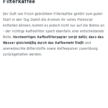
Filterkaffee
Der Duft von frisch gebrühtem Filterkaffee gehört zum guten
Start in den Tag. Damit die Aromen ihr volles Potenzial
entfalten können, kommt es jedoch nicht nur auf die Bohne an
– der richtige Kaffeefilter spielt ebenfalls eine entscheidende
Rolle.
Hochwertiges Kaffeefilterpapier sorgt dafür, dass das
Wasser gleichmäßig durch das Kaffeemehl fließt
und
unerwünschte Bitterstoffe sowie Kaffeepulver zuverlässig
zurückgehalten werden.
Das Ergebnis: ein ausgewogener Kaffee mit feinen
Geschmacksnuancen. Genau deshalb schätzen viele
Kaffeeliebhaber und Kaffeeliebhaberinnen die klassische
Zubereitung mit Papierfilter. Sie erlaubt eine besonders
präzise Kontrolle über Brühzeit, Wassermenge und
Extraktion.
Wenn Sie die Vielfalt des Filterkaffees entdecken möchten,