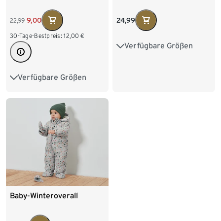
24,99
9,00
22,99
30-Tage-Bestpreis:
12,00
€
Verfügbare Größen
50/56
62/68
74/80
86/92
Verfügbare Größen
50/56
62/68
74/80
86/92
Baby-Winteroverall