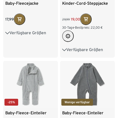
Baby-Fleecejacke
Kinder-Cord-Steppjacke
17,99
19,00
29,99
30-Tage-Bestpreis:
22,00
€
Verfügbare Größen
50/56
62/68
74/80
86/92
Verfügbare Größen
62/68
74/80
86/92
98/104
110/116
122/128
-25%
Wenige verfügbar
Baby-Fleece-Einteiler
Baby-Fleece-Einteiler