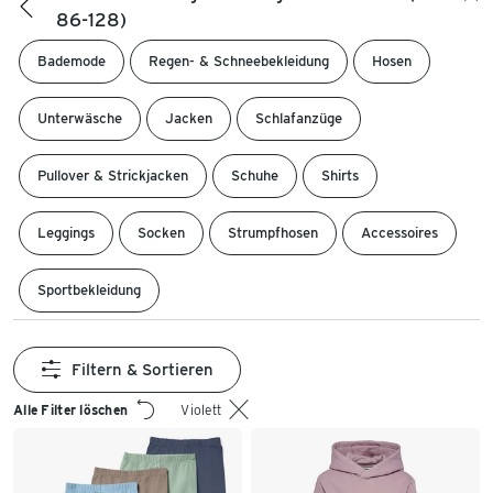
86-128)
Bademode
Regen- & Schneebekleidung
Hosen
Unterwäsche
Jacken
Schlafanzüge
Pullover & Strickjacken
Schuhe
Shirts
Leggings
Socken
Strumpfhosen
Accessoires
Sportbekleidung
Filtern & Sortieren
Alle Filter löschen
Violett