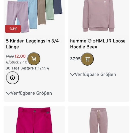
-33%
5 Kinder-Leggings in 3/4-
hummel® »HMLJR Loose
Länge
Hoodie Bee«
12,00
17,99
37,95
€/Stück
2,40
30-Tage-Bestpreis:
17,99
€
Verfügbare Größen
110/116
122/128
134/140
146/152
Verfügbare Größen
50/56
62/68
74/80
158/164
86/92
98/104
110/116
122/128
134/140