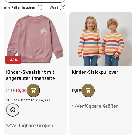
Alle Filter löschen
Weiß
-33%
Kinder-Sweatshirt mit
Kinder-Strickpullover
angerauter Innenseite
17,99
10,00
14,99
30-Tage-Bestpreis:
14,99
€
Verfügbare Größen
86/92
98/104
110/116
122/128
Verfügbare Größen
122/128
134/140