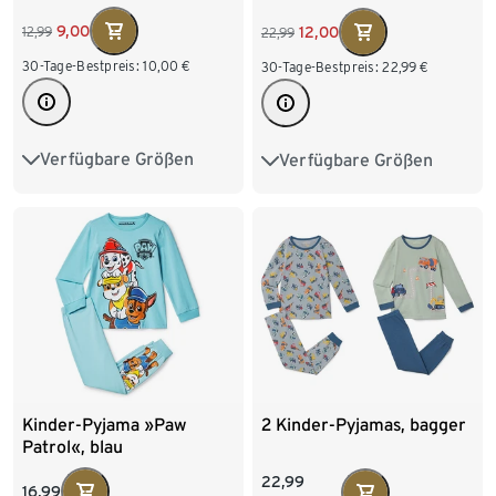
9,00
12,00
12,99
22,99
30-Tage-Bestpreis:
10,00
€
30-Tage-Bestpreis:
22,99
€
Verfügbare Größen
Verfügbare Größen
98/104
110/116
122/128
134/140
122/128
134/140
146/152
158/164
170/176
146/152
158/164
Kinder-Pyjama »Paw
2 Kinder-Pyjamas, bagger
Patrol«, blau
22,99
16,99