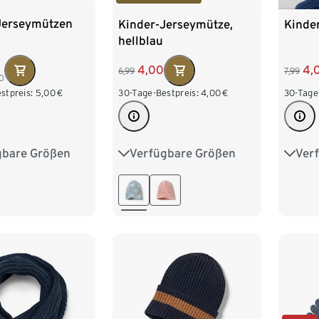
Jerseymützen
Kinder-Jerseymütze,
Kinde
hellblau
4,00
4,
6,99
7,99
0
stpreis:
5,00
€
30-Tage-Bestpreis:
4,00
€
30-Tage
gbare Größen
Verfügbare Größen
Ver
m
45-48 cm
49-52 cm
53-56 cm
49-5