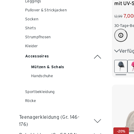
Leggings
mit UV-S
gestreif
Pullover & Strickjacken
7,00
12,99
Socken
30-Tage-Be
Shirts
Strumpfhosen
Kleider
Verfü
49-52 c
Accessoires
Mützen & Schals
Handschuhe
Sportbekleidung
Röcke
Teenagerkleidung (Gr. 146-
176)
-20%