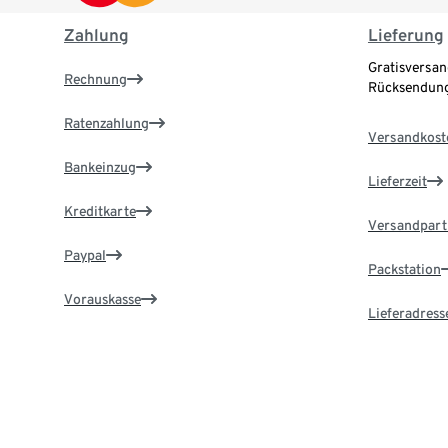
Zahlung
Lieferung
Gratisversan
Rechnung
Rücksendung
Ratenzahlung
Versandkost
Bankeinzug
Lieferzeit
Kreditkarte
Versandpart
Paypal
Packstation
Vorauskasse
Lieferadress
Zahlung in der Filiale