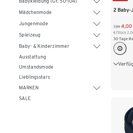
Babykleidung (Gr. 50-104)
2 Baby-
Mädchenmode
Jungenmode
4,00
7,99
€/Stück
2,0
Spielzeug
30-Tage-Be
Baby- & Kinderzimmer
Ausstattung
Verfü
49-52 c
Umstandsmode
Lieblingsstars
MARKEN
SALE