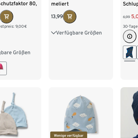
chutzfaktor 80,
meliert
Schlu
t
13,99
5,
6,99
stpreis:
9,00
€
30-Tage
Verfügbare Größen
37
39
41
43
45
gbare Größen
m
45-48 cm
Wenige verfügbar