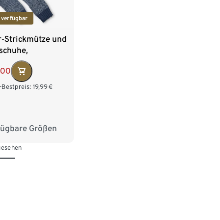
 verfügbar
r-Strickmütze und
schuhe,
tierend
,00
-Bestpreis:
19,99
€
fügbare Größen
2 cm
53-56 cm
 gesehen