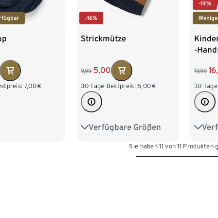
-19%
rfügbar
-16%
Wenige
op
Strickmütze
Kinde
-Hand
reflek
5,00
16
9,99
19,99
stpreis:
7,00
€
30-Tage-Bestpreis:
6,00
€
30-Tage
Verfügbare Größen
Ver
49-52 cm
53-56 cm
49-5
Sie haben 11 von 11 Produkten