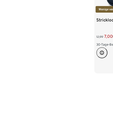
Wenige ve
Stricklo
7,00
12,99
30-Tage-Be