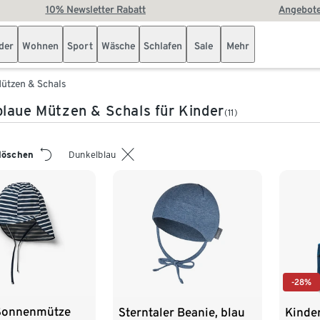
10% Newsletter Rabatt
Angebote
der
Wohnen
Sport
Wäsche
Schlafen
Sale
Mehr
ützen & Schals
laue Mützen & Schals für Kinder
(11)
 löschen
Dunkelblau
-28%
Sonnenmütze
Sterntaler Beanie, blau
Kinde