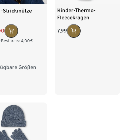
Kinder-Thermo-
r-Strickmütze
Fleecekragen
7,99
00
-Bestpreis:
4,00
€
fügbare Größen
2 cm
53-56 cm