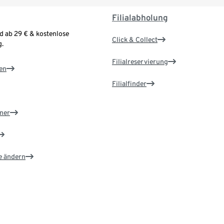
Filialabholung
d ab 29 € & kostenlose
Click & Collect
.
Filialreservierung
en
Filialfinder
ner
e ändern