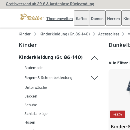
Gratisversand ab 29 € & kostenlose Rücksendung
Themenwelten
Kaffee
Damen
Herren
Kin
Kinder
Kinderkleidung (Gr. 86-140)
Accessoires
M
Kinder
Dunkelb
Kinderkleidung (Gr. 86-140)
Alle Filter
Bademode
Regen- & Schneebekleidung
Unterwäsche
Jacken
Schuhe
Schlafanzüge
-22%
Hosen
Kinder-