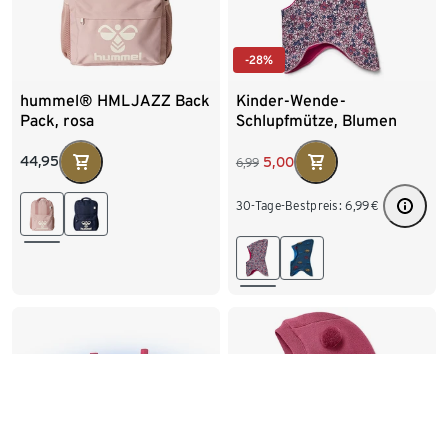
-28%
hummel® HMLJAZZ Back
Kinder-Wende-
Pack, rosa
Schlupfmütze, Blumen
44,95
5,00
6,99
30-Tage-Bestpreis:
6,99
€