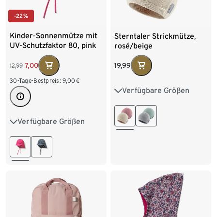
-22%
Kinder-Sonnenmütze mit
Sterntaler Strickmütze,
UV-Schutzfaktor 80, pink
rosé/beige
7,00
19,99
12,99
30-Tage-Bestpreis:
9,00
€
Verfügbare Größen
35
37
39
41
Verfügbare Größen
49-52 cm
45-48 cm