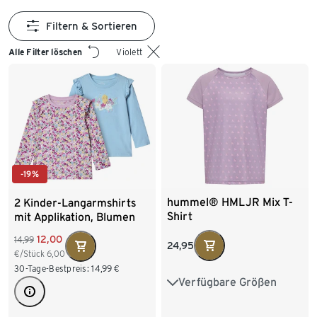
Filtern & Sortieren
Alle Filter löschen
Violett
-19%
hummel® HMLJR Mix T-
2 Kinder-Langarmshirts
Shirt
mit Applikation, Blumen
12,00
14,99
24,95
€/Stück
6,00
30-Tage-Bestpreis:
14,99
€
Verfügbare Größen
110/116
122/128
134/140
146/152