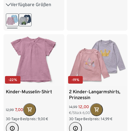
Verfügbare Größen
86/92
98/104
158/164
110/116
122/128
-22%
-19%
Kinder-Musselin-Shirt
2 Kinder-Langarmshirts,
Prinzessin
12,00
14,99
7,00
12,99
€/Stück
6,00
30-Tage-Bestpreis:
9,00
€
30-Tage-Bestpreis:
14,99
€