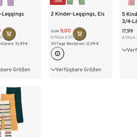
-30%
r-Leggings
2 Kinder-Leggings, Eis
5 Kind
3/4-L
0
9,00
17,99
12,99
00
€/Stück
4,50
€/Stück
stpreis:
10,99
€
30-Tage-Bestpreis:
12,99
€
Ver
50/5
86/9
gbare Größen
Verfügbare Größen
98/104
86/92
98/104
110/1
122/128
110/116
122/128
134/