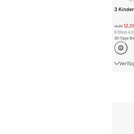
3 Kinder
12,0
14,99
€/Stück
4,
30-Tage-Be
Verfü
86/92
110/116