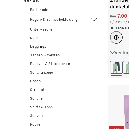
2 Kinde
86-128)
dunkelb
Bademode
7,00
9,99
Regen- & Schneebekleidung
€/Stück
3,5
30-Tage-Be
Unterwäsche
Kleider
Leggings
Verfü
50/56
Jacken & Westen
Pullover & Strickjacken
86/92
Schlafanzüge
110/116
Hosen
Strumpfhosen
Schuhe
Shirts & Tops
Socken
Röcke