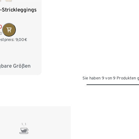
-Strickleggings
0
00
stpreis:
9,00
€
gbare Größen
98/104
Sie haben 9 von 9 Produkten 
122/128