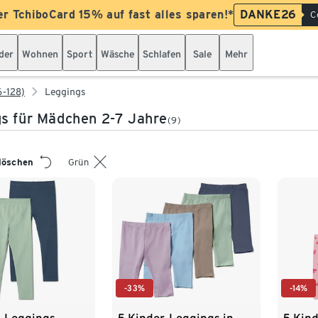
er TchiboCard 15% auf fast alles sparen!*
DANKE26
C
der
Wohnen
Sport
Wäsche
Schlafen
Sale
Mehr
6-128)
Leggings
s für Mädchen 2-7 Jahre
(9)
 löschen
Grün
-33%
-14%