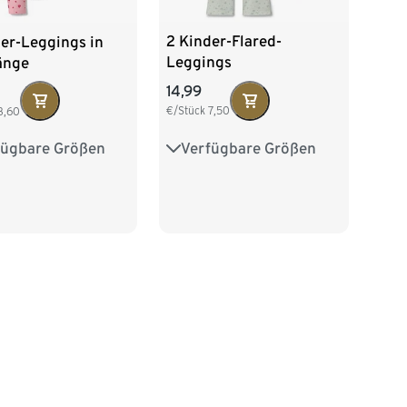
2 Kinder-Flared-
er-Leggings in
Leggings
änge
14,99
€/Stück
7,50
3,60
Verfügbare Größen
fügbare Größen
86/92
98/104
6
62/68
74/80
110/116
122/128
2
98/104
16
122/128
140