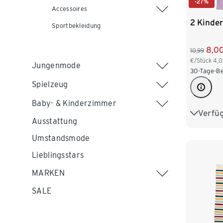
-27%
Accessoires
2 Kinde
Sportbekleidung
8,0
10,99
€/Stück
4,
Jungenmode
30-Tage-Be
Spielzeug
Baby- & Kinderzimmer
Verfü
86/92
Ausstattung
110/116
Umstandsmode
Lieblingsstars
MARKEN
SALE