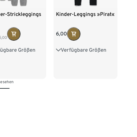
er-Strickleggings
Kinder-Leggings »Pirat«
6,00
5,00
fügbare Größen
Verfügbare Größen
2
98/104
98/104
110/116
16
122/128
122/128
gesehen