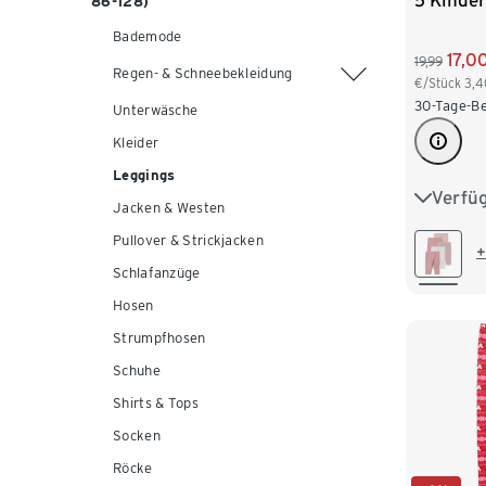
5 Kinder
86-128)
Bademode
17,0
19,99
Regen- & Schneebekleidung
€/Stück
3,4
30-Tage-Be
Unterwäsche
Kleider
Leggings
Verfü
50/56
Jacken & Westen
Pullover & Strickjacken
86/92
+
Schlafanzüge
110/116
Hosen
Strumpfhosen
134/140
Schuhe
Shirts & Tops
Socken
Röcke