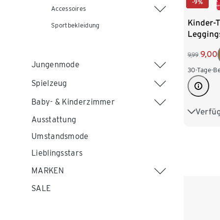
-9%
Accessoires
Kinder-
Sportbekleidung
Legging
Mouse«
9,00
9,99
Jungenmode
30-Tage-Be
Spielzeug
Baby- & Kinderzimmer
Verfü
86/92
Ausstattung
110/116
Umstandsmode
Lieblingsstars
MARKEN
SALE