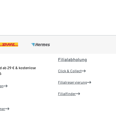
Filialabholung
d ab 29 € & kostenlose
Click & Collect
.
Filialreservierung
en
Filialfinder
ner