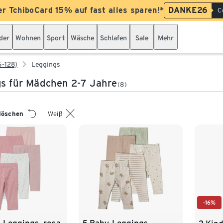
er TchiboCard 15% auf fast alles sparen!*
DANKE26
C
der
Wohnen
Sport
Wäsche
Schlafen
Sale
Mehr
6-128)
Leggings
s für Mädchen 2-7 Jahre
(8)
 löschen
Weiß
-16%