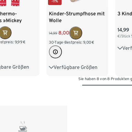
-11%
Thermo-
3 Kind
Kinder-Strumpfhose mit
s »Mickey
Wolle
14,99
8,00
14,99
€/Stück
stpreis:
9,99
€
30-Tage-Bestpreis:
9,00
€
Ver
86/9
110/1
gbare Größen
Verfügbare Größen
98/104
50/56
62/68
74/80
Sie haben 8 von 8 Produkten 
122/128
86/92
98/104
110/116
122/128