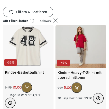
Filtern & Sortieren
Alle Filter löschen
Schwarz
-33%
-49%
Kinder-Basketballshirt
Kinder-Heavy-T-Shirt mit
überschnittenen
Schultern, rot
10,00
5,00
14,99
9,99
30-Tage-Bestpreis:
14,99
€
30-Tage-Bestpreis:
9,99
€