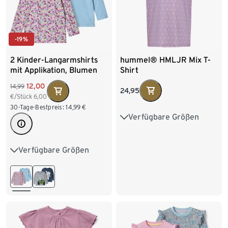
-19%
hummel® HMLJR Mix T-
2 Kinder-Langarmshirts
Shirt
mit Applikation, Blumen
12,00
14,99
24,95
€/Stück
6,00
30-Tage-Bestpreis:
14,99
€
Verfügbare Größen
110/116
122/128
134/140
146/152
Verfügbare Größen
86/92
98/104
158/164
110/116
122/128