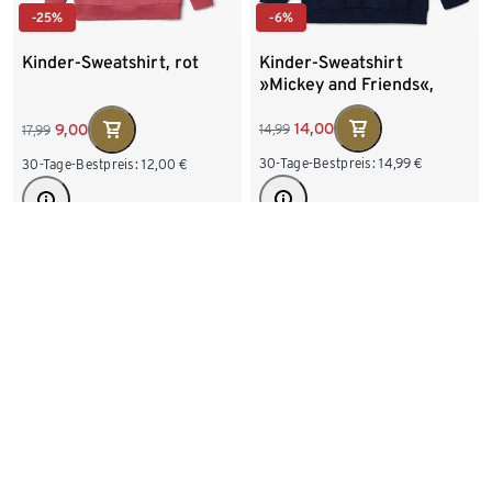
-6%
-25%
Kinder-Sweatshirt
Kinder-Sweatshirt, rot
»Mickey and Friends«,
blau
14,00
9,00
14,99
17,99
30-Tage-Bestpreis:
14,99
€
30-Tage-Bestpreis:
12,00
€
Verfügbare Größen
Verfügbare Größen
86/92
98/104
98/104
110/116
110/116
122/128
122/128
134/140
146/152
158/164
170/176