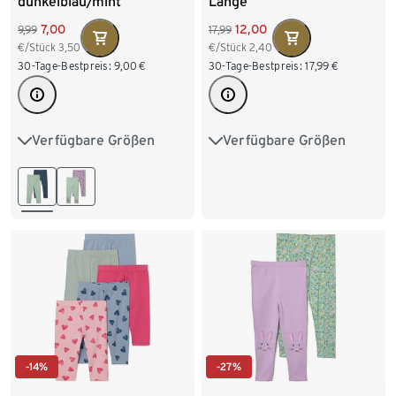
dunkelblau/mint
Länge
7,00
12,00
9,99
17,99
€/Stück
3,50
€/Stück
2,40
30-Tage-Bestpreis:
9,00
€
30-Tage-Bestpreis:
17,99
€
Verfügbare Größen
Verfügbare Größen
50/56
62/68
74/80
50/56
62/68
74/80
86/92
98/104
86/92
98/104
110/116
122/128
110/116
122/128
134/140
-14%
-27%