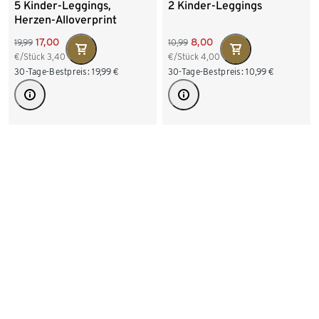
5 Kinder-Leggings,
2 Kinder-Leggings
Herzen-Alloverprint
17,00
8,00
19,99
10,99
€/Stück
3,40
€/Stück
4,00
30-Tage-Bestpreis:
19,99
€
30-Tage-Bestpreis:
10,99
€
Verfügbare Größen
Verfügbare Größen
50/56
62/68
74/80
86/92
98/104
86/92
98/104
110/116
122/128
+4
110/116
122/128
134/140
-30%