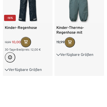
-16%
Kinder-Regenhose
Kinder-Thermo-
Regenhose mit
reflektierenden
Elementen
10,00
19,99
19,99
30-Tage-Bestpreis:
12,00
€
Verfügbare Größen
86/92
98/104
110/116
122/128
Verfügbare Größen
110/116
122/128
134/140
146/152
158/164
170/176