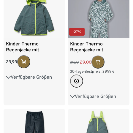
-27%
Kinder-Thermo-
Kinder-Thermo-
Regenjacke mit
Regenjacke mit
reflektierenden
reflektierenden
Elementen
Elementen
29,99
29,00
39,99
30-Tage-Bestpreis:
39,99
€
Verfügbare Größen
86/92
98/104
110/116
122/128
Verfügbare Größen
122/128
134/140
146/152
158/164
170/176