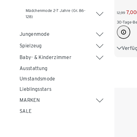
Mädchenmode 2-7 Jahre (Gr. 86-
7,00
12,99
128)
30-Tage-Be
Jungenmode
Spielzeug
Verfü
86/92
Baby- & Kinderzimmer
110/116
Ausstattung
Umstandsmode
Lieblingsstars
MARKEN
SALE