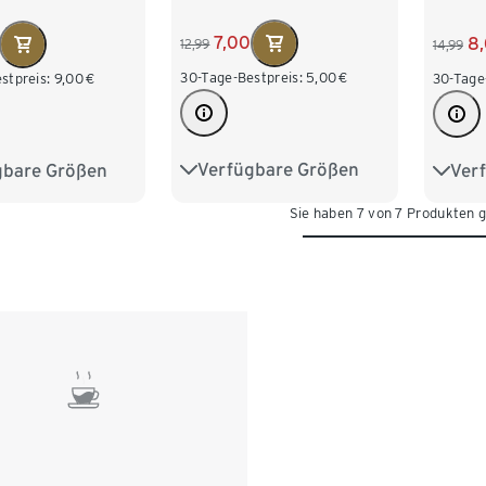
7,00
8
12,99
14,99
30-Tage-Bestpreis:
5,00
€
stpreis:
9,00
€
30-Tage
Verfügbare Größen
gbare Größen
Ver
122/128
134/140
98/104
86/9
Sie haben 7 von 7 Produkten 
146/152
158/164
122/128
110/1
170/176