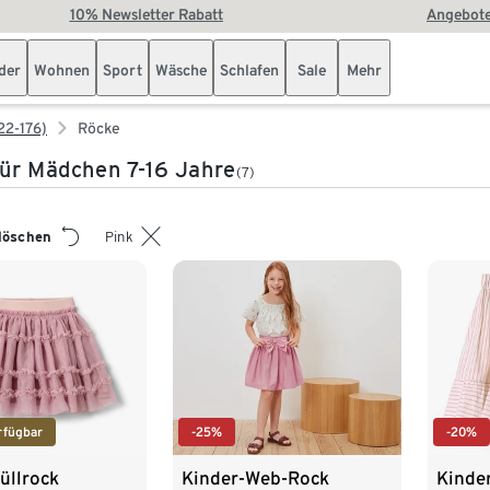
10% Newsletter Rabatt
Angebote
der
Wohnen
Sport
Wäsche
Schlafen
Sale
Mehr
22-176)
Röcke
ür Mädchen 7-16 Jahre
(7)
 löschen
Pink
rfügbar
-25%
-20%
üllrock
Kinder-Web-Rock
Kinde