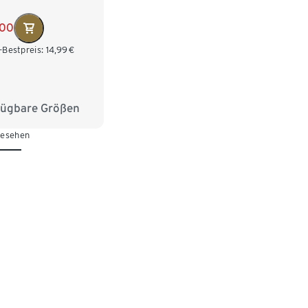
,00
-Bestpreis:
14,99
€
fügbare Größen
2
98/104
gesehen
16
122/128