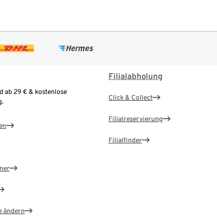
Filialabholung
d ab 29 € & kostenlose
Click & Collect
.
Filialreservierung
en
Filialfinder
ner
e ändern