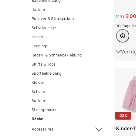
Badebekleidung
Jacken
9,0
14,99
Pullover & Strickjacken
30-Tage-Be
Schlafanzüge
Hosen
Leggings
Verfü
86/92
Regen- & Schneebekleidung
Shirts & Tops
110/116
Sportbekleidung
Kleider
Schuhe
Socken
Strumpfhosen
-22%
Röcke
Kinder-T
Accessoires