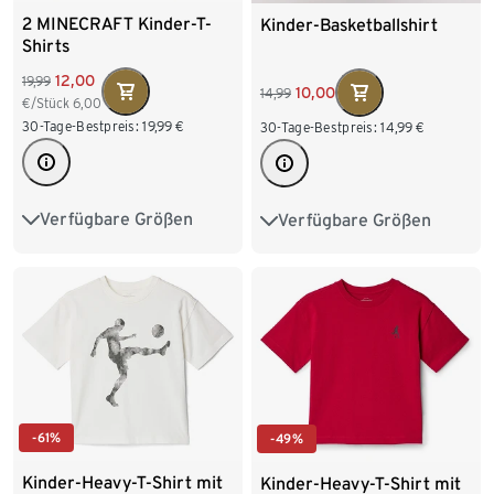
2 MINECRAFT Kinder-T-
Kinder-Basketballshirt
Shirts
12,00
19,99
10,00
14,99
€/Stück
6,00
30-Tage-Bestpreis:
19,99
€
30-Tage-Bestpreis:
14,99
€
Verfügbare Größen
Verfügbare Größen
122/128
134/140
122/128
134/140
146/152
158/164
146/152
158/164
170/176
170/176
-61%
-49%
Kinder-Heavy-T-Shirt mit
Kinder-Heavy-T-Shirt mit