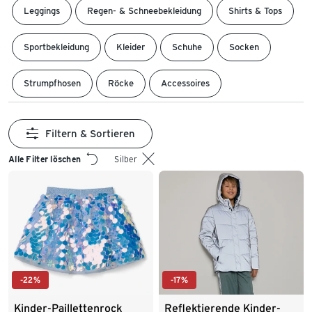
Leggings
Regen- & Schneebekleidung
Shirts & Tops
Sportbekleidung
Kleider
Schuhe
Socken
Strumpfhosen
Röcke
Accessoires
Filtern & Sortieren
Alle Filter löschen
Silber
-22%
-17%
Kinder-Paillettenrock
Reflektierende Kinder-