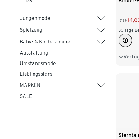
Kinder-P
128)
Jungenmode
14,0
17,99
Spielzeug
30-Tage-Be
Baby- & Kinderzimmer
Ausstattung
Verfü
98/104
Umstandsmode
122/128
Lieblingsstars
MARKEN
SALE
Sterntal