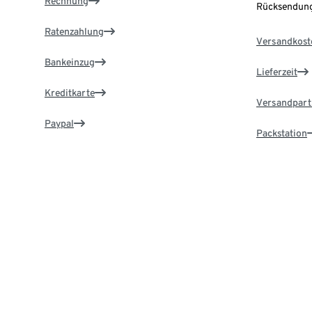
Rechnung
Rücksendung
Ratenzahlung
Versandkost
Bankeinzug
Lieferzeit
Kreditkarte
Versandpart
Paypal
Packstation
Vorauskasse
Lieferadress
Zahlung in der Filiale
Service & Hilfe
TchiboCar
Online-Services nutzen & schnell Antworten
Jetzt kostenl
finden.