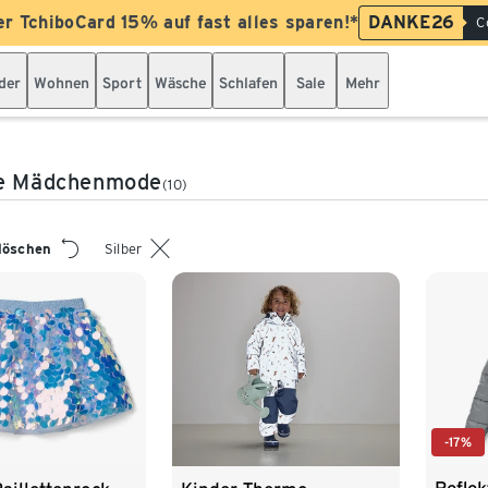
er TchiboCard 15% auf fast alles sparen!*
DANKE26
C
der
Wohnen
Sport
Wäsche
Schlafen
Sale
Mehr
ne Mädchenmode
(10)
 löschen
Silber
-17%