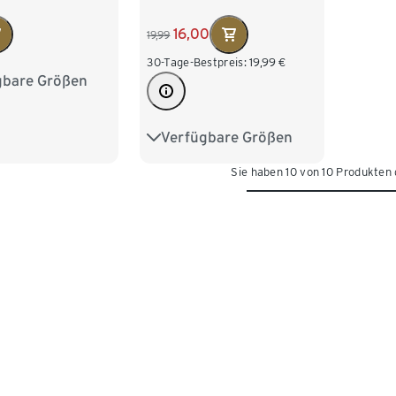
16,00
19,99
30-Tage-Bestpreis:
19,99
€
gbare Größen
110/116
Verfügbare Größen
74/80
86/92
Sie haben 10 von 10 Produkten
98/104
110/116
122/128