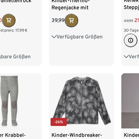
Reflek
aillettenrock
Kinder-Thermo-
Stepp
Regenjacke mit
reflektierenden
2
0
39,99
49,99
Elementen
30-Tage
stpreis:
17,99
€
Verfügbare Größen
74/80
86/92
98/104
110/116
Ver
gbare Größen
122/1
110/116
122/128
146/
170/1
-26%
er Krabbel-
Kinder-Windbreaker-
Kinde