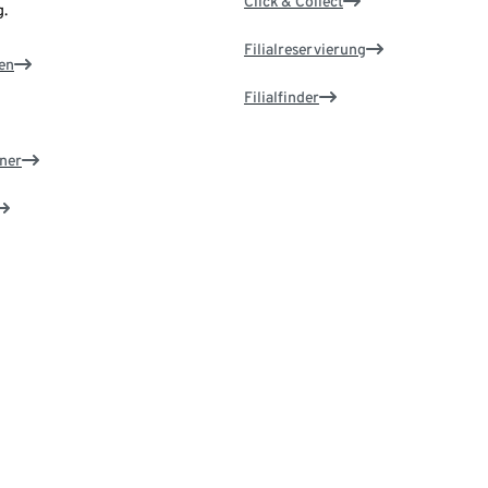
Click & Collect
.
Filialreservierung
en
Filialfinder
ner
e ändern
d
Rund um unsere Produkte
os registrieren
Tchibo Kataloge & Magazine