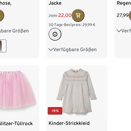
hose,
Jacke
Regen
rben
reflek
22,00
27,99
29,99
Desig
30-Tage-Bestpreis:
29,99
€
gbare Größen
Ver
0
86
74/8
98/1
Verfügbare Größen
134/140
146/152
122/1
158/164
-19%
Kinder-Strickkleid
litzer-Tüllrock