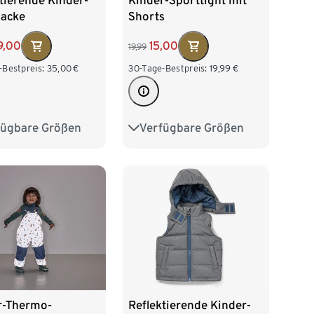
tierende Kinder-
Kinder-Sporttight mit
jacke
Shorts
9,00
15,00
19,99
-Bestpreis:
35,00
€
30-Tage-Bestpreis:
19,99
€
fügbare Größen
Verfügbare Größen
28
134/140
122/128
134/140
152
158/164
146/152
158/164
76
Reflektierende Kinder-
r-Thermo-