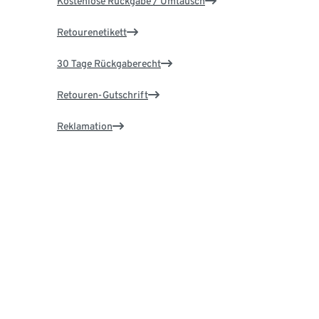
Kostenlose Rückgabe / Umtausch
Retourenetikett
30 Tage Rückgaberecht
Retouren-Gutschrift
Reklamation
Ersatzteile & Reparatur
Garantie
Über Tchibo
Karriere