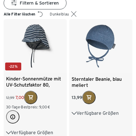
Filtern & Sortieren
Alle Filter löschen
Dunkelblau
-22%
Kinder-Sonnenmütze mit
Sterntaler Beanie, blau
UV-Schutzfaktor 80,
meliert
gestreift
7,00
13,99
12,99
30-Tage-Bestpreis:
9,00
€
Verfügbare Größen
37
39
41
43
45
Verfügbare Größen
49-52 cm
45-48 cm