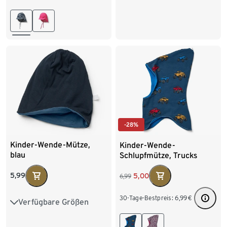
-28%
Kinder-Wende-Mütze,
Kinder-Wende-
blau
Schlupfmütze, Trucks
5,99
5,00
6,99
30-Tage-Bestpreis:
6,99
€
Verfügbare Größen
49-52 cm
53-56 cm