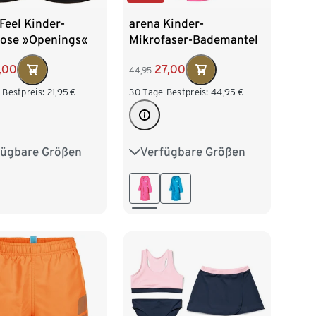
Feel Kinder-
arena Kinder-
ose »Openings«
Mikrofaser-Bademantel
Zeal, pink
,00
27,00
44,95
-Bestpreis:
21,95
€
30-Tage-Bestpreis:
44,95
€
fügbare Größen
Verfügbare Größen
128
140
152
116
128
140
152
164