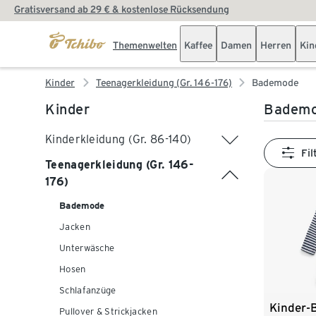
Gratisversand ab 29 € & kostenlose Rücksendung
Themenwelten
Kaffee
Damen
Herren
Kin
Kinder
Teenagerkleidung (Gr. 146-176)
Bademode
Kinder
Bademo
Kinderkleidung (Gr. 86-140)
Fil
Teenagerkleidung (Gr. 146-
176)
Bademode
Jacken
Unterwäsche
Hosen
Schlafanzüge
Kinder-
Pullover & Strickjacken