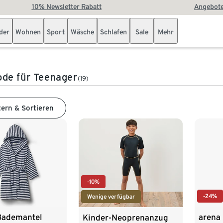
10% Newsletter Rabatt
Angebote
der
Wohnen
Sport
Wäsche
Schlafen
Sale
Mehr
de für Teenager
(19)
tern & Sortieren
-10%
-24%
Wenige verfügbar
Bademantel
arena 
Kinder-Neoprenanzug