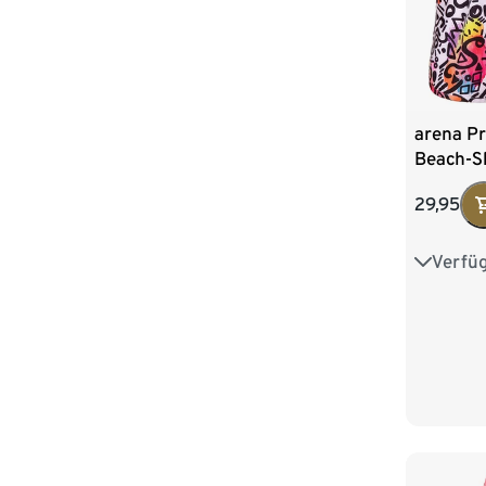
arena Pr
Beach-S
29,95
Verfü
116
1
164