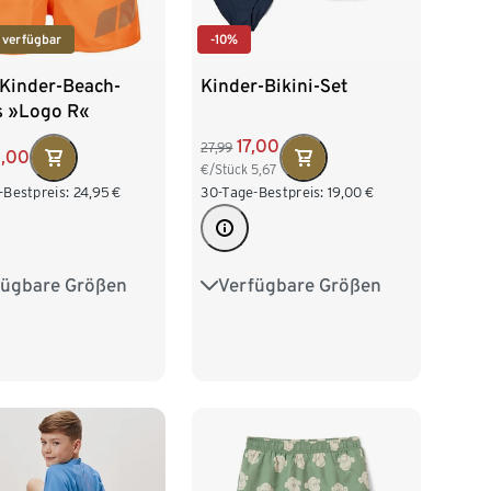
 verfügbar
-10%
 Kinder-Beach-
Kinder-Bikini-Set
s »Logo R«
17,00
27,99
8,00
€/Stück
5,67
-Bestpreis:
24,95
€
30-Tage-Bestpreis:
19,00
€
fügbare Größen
Verfügbare Größen
128
140
152
122/128
134/140
146/152
158/164
170/176