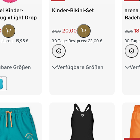
el Kinder-
Kinder-Bikini-Set
arena 
ug »Light Drop
Badeh
id«, rosa
0
20,00
18
27,99
21,95
stpreis:
19,95
€
30-Tage-Bestpreis:
22,00
€
30-Tage
gbare Größen
Verfügbare Größen
Ver
28
140
152
122/128
134/140
116
146/152
158/164
164
170/176