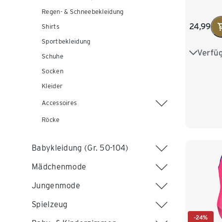
Regen- & Schneebekleidung
24,99
Shirts
Sportbekleidung
Verfü
122/128
Schuhe
Socken
146/152
Kleider
170/176
Accessoires
Röcke
Babykleidung (Gr. 50-104)
Mädchenmode
Jungenmode
Spielzeug
-24%