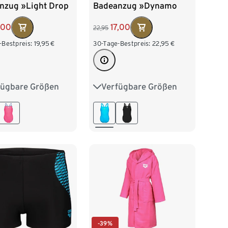
nzug »Light Drop
Badeanzug »Dynamo
olid«, blau
R«, blau
,00
17,00
22,95
-Bestpreis:
19,95
€
30-Tage-Bestpreis:
22,95
€
fügbare Größen
Verfügbare Größen
128
140
152
116
128
140
152
164
-39%