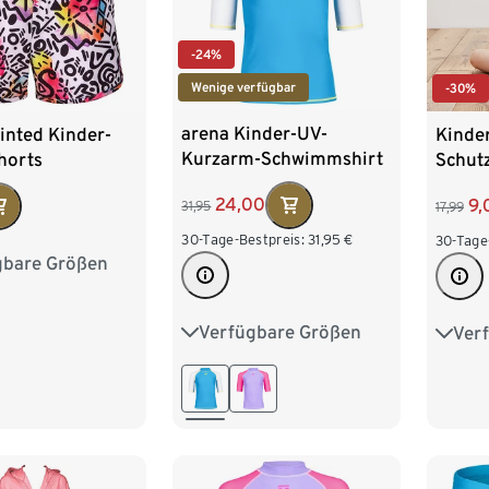
-24%
Wenige verfügbar
-30%
arena Kinder-UV-
inted Kinder-
Kinder
Kurzarm-Schwimmshirt
horts
Schut
»Rash Graphic«, blau
24,00
9,
31,95
17,99
30-Tage-Bestpreis:
31,95
€
30-Tage
gbare Größen
28
140
152
Verfügbare Größen
Ver
116
128
140
152
122/1
164
146/
170/1