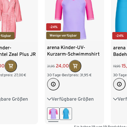
-24%
Wenige verfügbar
rfügbar
-24%
arena Kinder-UV-
nder-
arena 
Kurzarm-Schwimmshirt
tel Zeal Plus JR
Badeh
»Rash Graphic«, lila
24,00
00
15
31,95
19,95
30-Tage-Bestpreis:
31,95
€
stpreis:
27,00
€
30-Tage
Verfügbare Größen
gbare Größen
Ver
116
128
140
152
28
140
152
116
164
164
Sie haben 19 von 19 Produkten