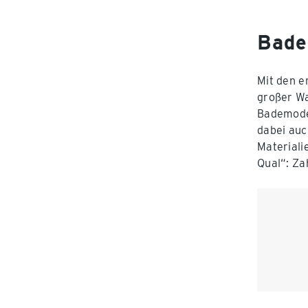
Bade
Mit den e
großer Wa
Bademode 
dabei auc
Materiali
Qual“: Za