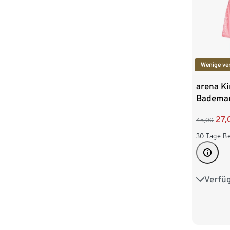
Wenige ve
arena Ki
Bademan
27,
45,00
30-Tage-Be
Verfü
116
1
164