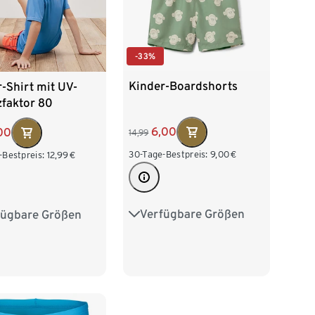
-33%
Kinder-Boardshorts
-Shirt mit UV-
zfaktor 80
6,00
00
14,99
30-Tage-Bestpreis:
9,00
€
-Bestpreis:
12,99
€
Verfügbare Größen
fügbare Größen
122/128
134/140
28
134/140
146/152
158/164
152
158/164
170/176
76