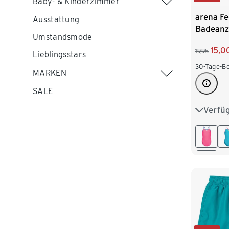
Baby- & Kinderzimmer
arena Fe
Ausstattung
Badeanz
Umstandsmode
Back Sol
15,0
19,95
Lieblingsstars
30-Tage-Be
MARKEN
SALE
Verfü
116
1
164