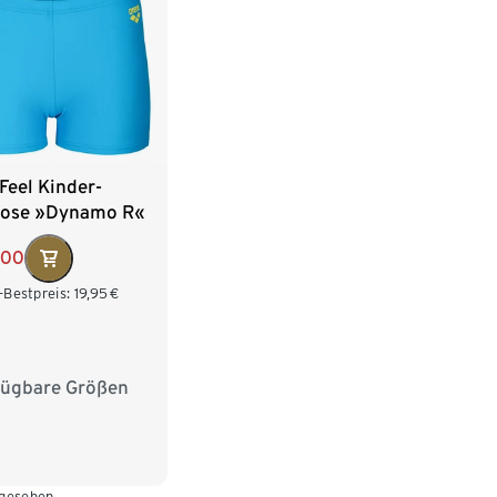
Feel Kinder-
ose »Dynamo R«
,00
-Bestpreis:
19,95
€
fügbare Größen
128
140
152
 gesehen