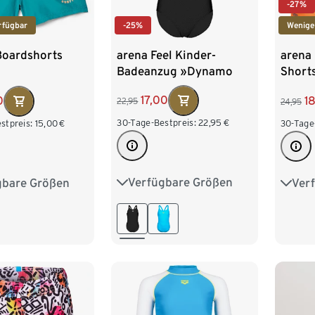
-27%
-25%
rfügbar
Wenige
arena Feel Kinder-
Boardshorts
arena
Badeanzug »Dynamo
Short
R«, schwarz
17,00
0
1
22,95
24,95
30-Tage-Bestpreis:
22,95
€
stpreis:
15,00
€
30-Tage
Verfügbare Größen
gbare Größen
Ver
116
128
140
152
134/140
116
164
158/164
164